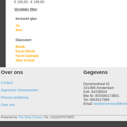
€ 100,00
-
€ 199,00
Verwijder filter
Inclusief glas
Ja
Nee
Glassoort
Blank
Facet Blank
Facet Satinato
Glas in lood
Over ons
Gegevens
Contact
Dynamostraat 42
1014BK Amsterdam
Algemene Voorwaarden
KvK: 64238504
Btw Nr: 855580173B01
Privacy verklaring
Tel: 0854017989
Email:
klantenservice@thesh
Over ons
Powered by
The Shop Factory
Tel: +31(0)207073933