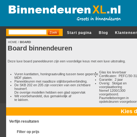
Start pagina
Blog
Klantense
HOME
/
BOARD
Board binnendeuren
Deze luxe board paneeldeuren zijn een voordelige keus met een luxe uitstraling.
Glas los leverbaar
Vuren kantlatten, honingraatvulling tussen twee geperste
Certificaten: PEFC/30-3
MDF platen.
Garantie: 2 jaar
Paneeldeuren met naadloze stijl/dorpelverbinding.
Overig: Slotgat en
De SKB 202 en 205 zijn voorzien van een zichtbare
voorplaatboring
houtnerf.
Nemef 1200/1300
De overige modellen hebben een glad oppervlak
voorgeboord.
Wit voorbehandeld, dus gemakkelijk af
Paumelleboringen in
te lakken.
opdekdeuren voorgeboor
Kies d
Verfijn resultaten
Filter op prijs