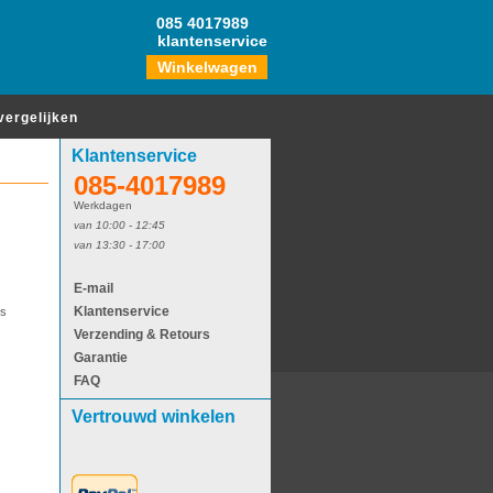
085 4017989
klantenservice
Winkelwagen
vergelijken
Klantenservice
085-4017989
Werkdagen
van 10:00 - 12:45
van 13:30 - 17:00
E-mail
Klantenservice
es
Verzending & Retours
Garantie
FAQ
Vertrouwd winkelen