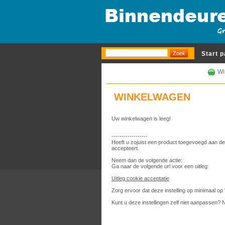
Start 
Wi
WINKELWAGEN
Uw winkelwagen is leeg!
------------------
Heeft u zojuist een product toegevoegd aan de
accepteert.
Neem dan de volgende actie:
Ga naar de volgende url voor een uitleg:
Uitleg cookie acceptatie
Zorg ervoor dat deze instelling op minimaal op 
Kunt u deze instellingen zelf niet aanpassen