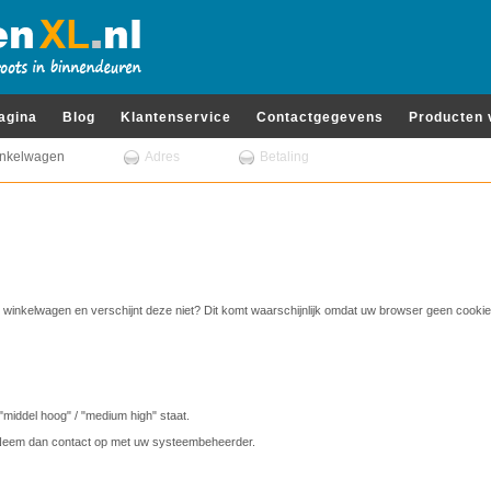
pagina
Blog
Klantenservice
Contactgegevens
Producten 
nkelwagen
Adres
Betaling
 winkelwagen en verschijnt deze niet? Dit komt waarschijnlijk omdat uw browser geen cooki
"middel hoog" / "medium high" staat.
? Neem dan contact op met uw systeembeheerder.