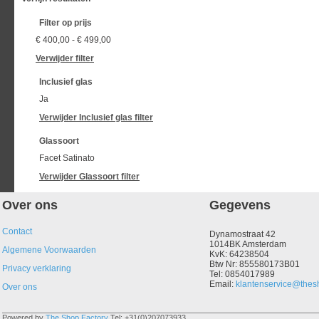
Filter op prijs
€ 400,00
-
€ 499,00
Verwijder filter
Inclusief glas
Ja
Verwijder
Inclusief glas
filter
Glassoort
Facet Satinato
Verwijder
Glassoort
filter
Over ons
Gegevens
Contact
Dynamostraat 42
1014BK Amsterdam
Algemene Voorwaarden
KvK: 64238504
Btw Nr: 855580173B01
Privacy verklaring
Tel: 0854017989
Email:
klantenservice@thesh
Over ons
Powered by
The Shop Factory
Tel: +31(0)207073933