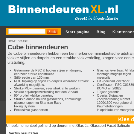
Start pagina
Blog
Klantense
HOME
/
CUBE
Cube binnendeuren
De Cube binnendeuren hebben een kenmerkende minimlastische uitstrali
vlakke stijlen en dorpels en een strakke vlakverdeling, zorgen voor een
uitstraling.
Gelamineerde FSC ® houten stijlen en dorpels,
Glas los leverbaar. Af fab
een zeer sterke constructie.
montage mogelijk tegen
Stijlbreedte van 130 mm.
meerprijs
MDF toplaag op stijlen en dorpels waardoor strakke
Uit voorraad leverbaar
afwerking mogelijk is.
Certificaten: FSC C0188
Sterke MDF panelen, zeer strak af te werken.
KOMO nr. 20822
Vlakke stijl/dorpelverbinding met een V-naad.
10 jaar garantie
90° profiel, vlakke panelen.
Overig: Slotgat en
Strakke dunne houten glasroedes, eenvoudige
voorplaatboring Nemef
glasmontage met Skantrae Easy
1200/1300 voorgeboord.
Fixing System.
Paumelleboringen
Exclusieve glassoorten.
in opdekdeuren voorgebo
Kies d
U heeft momenteel gefilterd op deuren met Glas Ja, Glassoort Facet Satinato
Verfijn resultaten