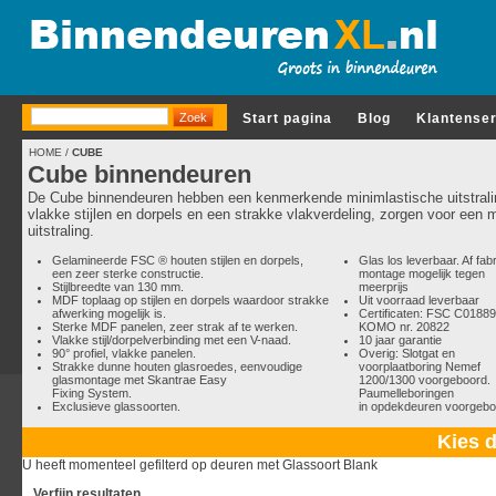
Start pagina
Blog
Klantense
HOME
/
CUBE
Cube binnendeuren
De Cube binnendeuren hebben een kenmerkende minimlastische uitstrali
vlakke stijlen en dorpels en een strakke vlakverdeling, zorgen voor een
uitstraling.
Gelamineerde FSC ® houten stijlen en dorpels,
Glas los leverbaar. Af fab
een zeer sterke constructie.
montage mogelijk tegen
Stijlbreedte van 130 mm.
meerprijs
MDF toplaag op stijlen en dorpels waardoor strakke
Uit voorraad leverbaar
afwerking mogelijk is.
Certificaten: FSC C0188
Sterke MDF panelen, zeer strak af te werken.
KOMO nr. 20822
Vlakke stijl/dorpelverbinding met een V-naad.
10 jaar garantie
90° profiel, vlakke panelen.
Overig: Slotgat en
Strakke dunne houten glasroedes, eenvoudige
voorplaatboring Nemef
glasmontage met Skantrae Easy
1200/1300 voorgeboord.
Fixing System.
Paumelleboringen
Exclusieve glassoorten.
in opdekdeuren voorgebo
Kies d
U heeft momenteel gefilterd op deuren met Glassoort Blank
Verfijn resultaten