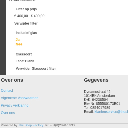
Filter op prijs
€ 400,00
-
€ 499,00
Verwijder filter
Inclusief glas
Ja
Nee
Glassoort
Facet Blank
Verwijder
Glassoort
filter
Over ons
Gegevens
Contact
Dynamostraat 42
1014BK Amsterdam
Algemene Voorwaarden
KvK: 64238504
Btw Nr: 855580173B01
Privacy verklaring
Tel: 0854017989
Email:
klantenservice@thesh
Over ons
Powered by
The Shop Factory
Tel: +31(0)207073933