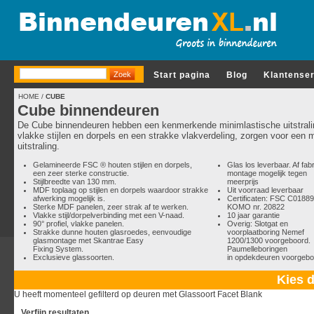
Start pagina
Blog
Klantense
HOME
/
CUBE
Cube binnendeuren
De Cube binnendeuren hebben een kenmerkende minimlastische uitstrali
vlakke stijlen en dorpels en een strakke vlakverdeling, zorgen voor een
uitstraling.
Gelamineerde FSC ® houten stijlen en dorpels,
Glas los leverbaar. Af fab
een zeer sterke constructie.
montage mogelijk tegen
Stijlbreedte van 130 mm.
meerprijs
MDF toplaag op stijlen en dorpels waardoor strakke
Uit voorraad leverbaar
afwerking mogelijk is.
Certificaten: FSC C0188
Sterke MDF panelen, zeer strak af te werken.
KOMO nr. 20822
Vlakke stijl/dorpelverbinding met een V-naad.
10 jaar garantie
90° profiel, vlakke panelen.
Overig: Slotgat en
Strakke dunne houten glasroedes, eenvoudige
voorplaatboring Nemef
glasmontage met Skantrae Easy
1200/1300 voorgeboord.
Fixing System.
Paumelleboringen
Exclusieve glassoorten.
in opdekdeuren voorgebo
Kies d
U heeft momenteel gefilterd op deuren met Glassoort Facet Blank
Verfijn resultaten