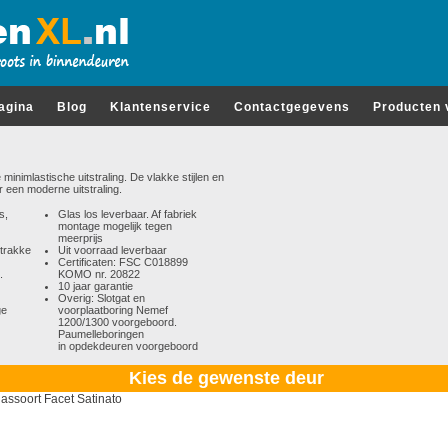
pagina
Blog
Klantenservice
Contactgegevens
Producten 
imlastische uitstraling. De vlakke stijlen en
 een moderne uitstraling.
s,
Glas los leverbaar. Af fabriek
montage mogelijk tegen
meerprijs
strakke
Uit voorraad leverbaar
Certificaten: FSC C018899
.
KOMO nr. 20822
10 jaar garantie
Overig: Slotgat en
ge
voorplaatboring Nemef
1200/1300 voorgeboord.
Paumelleboringen
in opdekdeuren voorgeboord
Kies de gewenste deur
assoort Facet Satinato