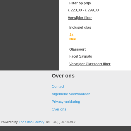
Filter op prijs
€ 223,00
-
€ 299,00
Verwijder filter
Inclusief glas
Ja
Nee
Glassoort
Facet Satinato
Verwijder
Glassoort
filter
Over ons
Contact
Algemene Voorwaarden
Privacy verklaring
Over ons
Powered by
The Shop Factory
Tel: +31(0)207073933