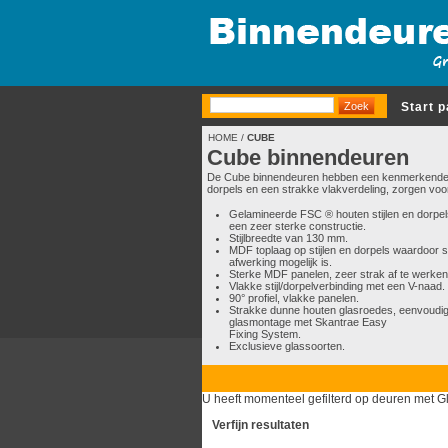
Start 
HOME
/
CUBE
Cube binnendeuren
De Cube binnendeuren hebben een kenmerkende min
dorpels en een strakke vlakverdeling, zorgen voor
Gelamineerde FSC ® houten stijlen en dorpel
een zeer sterke constructie.
Stijlbreedte van 130 mm.
MDF toplaag op stijlen en dorpels waardoor 
afwerking mogelijk is.
Sterke MDF panelen, zeer strak af te werken
Vlakke stijl/dorpelverbinding met een V-naad.
90° profiel, vlakke panelen.
Strakke dunne houten glasroedes, eenvoudi
glasmontage met Skantrae Easy
Fixing System.
Exclusieve glassoorten.
U heeft momenteel gefilterd op deuren met Gl
Verfijn resultaten