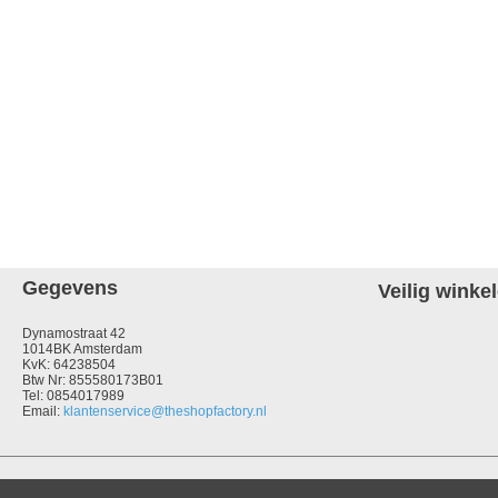
Gegevens
Veilig winke
Dynamostraat 42
1014BK Amsterdam
KvK: 64238504
Btw Nr: 855580173B01
Tel: 0854017989
Email:
klantenservice@theshopfactory.nl