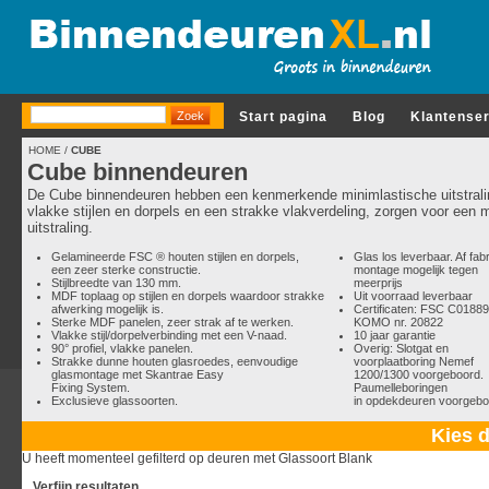
Start pagina
Blog
Klantense
HOME
/
CUBE
Cube binnendeuren
De Cube binnendeuren hebben een kenmerkende minimlastische uitstrali
vlakke stijlen en dorpels en een strakke vlakverdeling, zorgen voor een
uitstraling.
Gelamineerde FSC ® houten stijlen en dorpels,
Glas los leverbaar. Af fab
een zeer sterke constructie.
montage mogelijk tegen
Stijlbreedte van 130 mm.
meerprijs
MDF toplaag op stijlen en dorpels waardoor strakke
Uit voorraad leverbaar
afwerking mogelijk is.
Certificaten: FSC C0188
Sterke MDF panelen, zeer strak af te werken.
KOMO nr. 20822
Vlakke stijl/dorpelverbinding met een V-naad.
10 jaar garantie
90° profiel, vlakke panelen.
Overig: Slotgat en
Strakke dunne houten glasroedes, eenvoudige
voorplaatboring Nemef
glasmontage met Skantrae Easy
1200/1300 voorgeboord.
Fixing System.
Paumelleboringen
Exclusieve glassoorten.
in opdekdeuren voorgebo
Kies d
U heeft momenteel gefilterd op deuren met Glassoort Blank
Verfijn resultaten