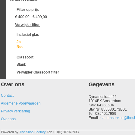
Filter op prijs
€ 400,00
-
€ 499,00
Verwijder filter
Inclusief glas
Ja
Nee
Glassoort
Blank
Verwijder
Glassoort
filter
Over ons
Gegevens
Contact
Dynamostraat 42
1014BK Amsterdam
Algemene Voorwaarden
KvK: 64238504
Btw Nr: 855580173B01
Privacy verklaring
Tel: 0854017989
Email:
klantenservice@thesh
Over ons
Powered by
The Shop Factory
Tel: +31(0)207073933