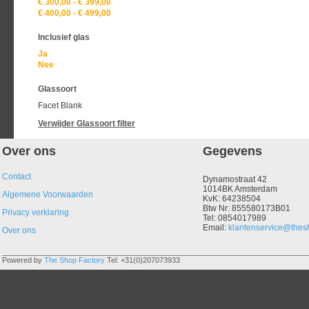
€ 300,00
-
€ 399,00
€ 400,00
-
€ 499,00
Inclusief glas
Ja
Nee
Glassoort
Facet Blank
Verwijder
Glassoort
filter
Over ons
Gegevens
Contact
Dynamostraat 42
1014BK Amsterdam
Algemene Voorwaarden
KvK: 64238504
Btw Nr: 855580173B01
Privacy verklaring
Tel: 0854017989
Email:
klantenservice@thesh
Over ons
Powered by
The Shop Factory
Tel: +31(0)207073933