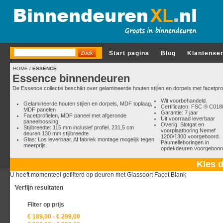
Start pagina
Blog
Klantense
HOME
/
ESSENCE
Essence binnendeuren
De Essence collectie beschikt over gelamineerde houten stijlen en dorpels met facetprof
Wit voorbehandeld.
Gelamineerde houten stijlen en dorpels, MDF toplaag,
Certificaten: FSC ® C01
MDF panelen
Garantie: 7 jaar
Facetprofielen, MDF paneel met afgeronde
Uit voorraad leverbaar
paneelbossing
Overig: Slotgat en
Stijlbreedte: 115 mm inclusief profiel. 231,5 cm
voorplaatboring Nemef
deuren 130 mm stijlbreedte
1200/1300 voorgeboord.
Glas: Los leverbaar. Af fabriek montage mogelijk tegen
Paumelleboringen in
meerprijs.
opdekdeuren voorgeboor
Kies d
U heeft momenteel gefilterd op deuren met Glassoort Facet Blank
Verfijn resultaten
Filter op prijs
€ 189,00
-
€ 299,00