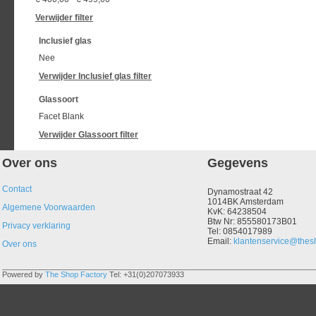
Verwijder filter
Inclusief glas
Nee
Verwijder
Inclusief glas
filter
Glassoort
Facet Blank
Verwijder
Glassoort
filter
Over ons
Gegevens
Contact
Dynamostraat 42
1014BK Amsterdam
Algemene Voorwaarden
KvK: 64238504
Btw Nr: 855580173B01
Privacy verklaring
Tel: 0854017989
Email:
klantenservice@thesh
Over ons
Powered by
The Shop Factory
Tel: +31(0)207073933