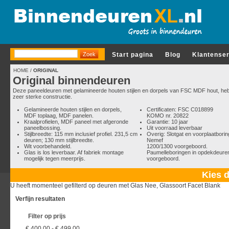
Start pagina
Blog
Klantense
HOME
/
ORIGINAL
Original binnendeuren
Deze paneeldeuren met gelamineerde houten stijlen en dorpels van FSC MDF hout, he
zeer sterke constructie.
Gelamineerde houten stijlen en dorpels,
Certificaten: FSC C018899
MDF toplaag, MDF panelen.
KOMO nr. 20822
Kraalprofielen, MDF paneel met afgeronde
Garantie: 10 jaar
paneelbossing.
Uit voorraad leverbaar
Stijlbreedte: 115 mm inclusief profiel. 231,5 cm
Overig: Slotgat en voorplaatborin
deuren; 130 mm stijlbreedte.
Nemef
Wit voorbehandeld.
1200/1300 voorgeboord.
Glas is los leverbaar. Af fabriek montage
Paumelleboringen in opdekdeur
mogelijk tegen meerprijs.
voorgeboord.
Kies d
U heeft momenteel gefilterd op deuren met Glas Nee, Glassoort Facet Blank
Verfijn resultaten
Filter op prijs
€ 400,00
-
€ 499,00