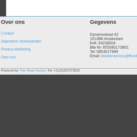
Over ons
Gegevens
Contact
Dynamostraat 42
1014BK Amsterdam
Algemene Voorwaarden
KvK: 64238504
Btw Nr: 855580173B01
Privacy verklaring
Tel: 0854017989
Email:
klantenservice@thesh
Over ons
Powered by
The Shop Factory
Tel: +31(0)207073933